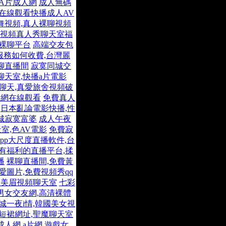
A片成人網
成人無碼
影在線觀看快播成人AV
舞視頻,真人裸聊視頻
視頻真人秀聊天室福
城裸聊平台
高端交友包
服務如何收費,台灣麗
聊直播間
寂寞同城交
天室,快播a片電影
頻聊天,真愛旅舍視頻破
影網在線觀看
免費真人
日本亂論電影快播,性
城寂寞富婆
成人午夜
室,色AV電影
免費寂
app大尺度直播軟件,台
有福利的直播平台,揉
播
裸聊直播間,免費黃
愛圖片,免費視頻秀qq
漾美眉視頻聊天室
七彩
男女交友網,高清裸體
城一夜i情,韓國美女視
短裙網址,聖魔聊天室
成人網
a片網,遊戲女