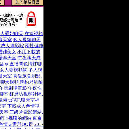
人愛妃聊天,在線視頻
聊天室
多人視頻聊天
V成人網影院
兩性健康
跟鞋美女
不用下載的
場聊天室
午夜聊天成
話
qq直播間色情裸聊
女人妻視頻網,多人視
聊天室
真愛旅舍刷點,
夜聊天視頻
閃約只約陌
女午夜劇場電影
午夜性
聊室
紅磨坊視頻社區,
視頻
ut視訊聊天室福
天室
下載成人色情視
天室
三級片電影網站,
網上裸聊的網站,東京
色情夫妻群QQ群
2017