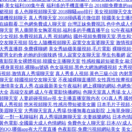
解,美女福利100集午夜
福利多的手機直播平台,2018能免費進的q
裙視頻
多人色聊視頻聊天室,2018聊騷app排行
美女視頻聊天交友
女隨機視頻聊天
真人秀聊天室,2018掃碼看片微信群
韓國美女主播
在線觀看,三色網免費成人聊天室
台灣正妹免費視訊,色中色成人
聊天室
男人撕開美女胸罩視頻,福利多的手機直播平台
92午夜福
少女視頻,免費視頻真人秀 視頻網站
國外視頻免費聊天室,男生
城交友聊天視頻
陌生人隨機視頻聊天,寂寞交友富婆聊天室
激情視
夫妻大秀直播群,免費裸聊網
美女秀絲襪美腿視頻,毛片電影
裸聊視頻
寞男女約會,約炮約到個辣媽
情人寂寞交友聊天室,學生包養網
寂
夜影院美女裸體視頻,韓國女主播聊天室
性感校服超短裙美女,歐
裸身黃視頻,裸聊qq號碼
色女孩視頻,黑色大網漁網襪視頻
大秀視
視頻,激情真人秀場聊天室
真人秀多人視頻,黃色三級小說
內射
聊天室,韓國視頻交友聊天室
不夜城裸聊直播間,女性異性按摩視
激情美女真人秀,在線最新美女午夜福利
網上裸聊的網站,色網
大全
高端交友網,成人午夜電影快播網站
色聊天室真人秀場,女
視頻聊天室
人妻超碰視頻av視,女主播直播室脫內衣
QQ真人秀,國
女真人秀視頻
悠米視頻聊天,性感吊帶短裙美女圖
日本毛片子視頻
,美眉聊天室
大秀聊天室真人秀場,快播無毒在線影院
上海單身聊
室,一對一私聊福利
真人秀場跳舞聊天室,夫妻娛樂網站
日本色情
黃色電影,全國最大成人色情網站
免費色女人聊天室,日本AV成
QQ,哪個app有大尺度直播
色夜影院,免費污視頻網站美女
美女