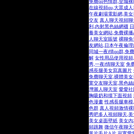
免費qq色情群,全城
在線視頻qu,大眾成
午夜劇場電影網,美
交友
真人聊天視頻聊
利,內射黑色絲網襪
養美女網站,免費裸播a
人聊天室賬號
裸聊免
友網站,日本午夜倫理
同城一夜i情qq群,
解
女性用品使用視頻,
秀,一夜i情聊天室
免
感長腿美女寫真圖片
免費聊天室,裸體美女
寞交友聊天室,黑色
灣麗人聊天室
愛愛社
胸吸奶和摸下面視頻
色漫畫
性感長腿車模
色群
真人視頻激情裸
秀吧多人視頻聊天,
美女桌面壁紙
美女內
頻跳舞
微信午夜聊天
黃片毛片A片,寂寞愛