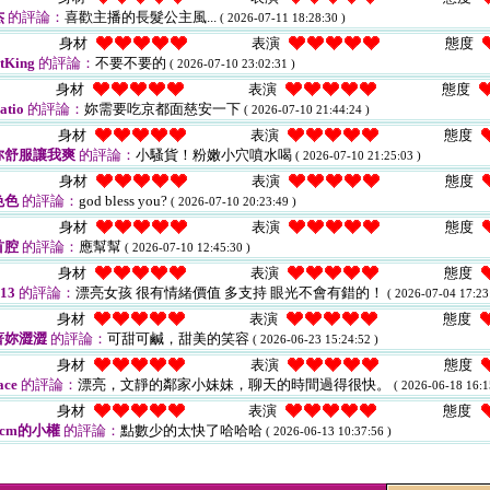
杰
的評論：
喜歡主播的長髮公主風...
( 2026-07-11 18:28:30 )
身材
表演
態度
tKing
的評論：
不要不要的
( 2026-07-10 23:02:31 )
身材
表演
態度
atio
的評論：
妳需要吃京都面慈安一下
( 2026-07-10 21:44:24 )
身材
表演
態度
你舒服讓我爽
的評論：
小騷貨！粉嫩小穴噴水喝
( 2026-07-10 21:25:03 )
身材
表演
態度
色色
的評論：
god bless you?
( 2026-07-10 20:23:49 )
身材
表演
態度
首腔
的評論：
應幫幫
( 2026-07-10 12:45:30 )
身材
表演
態度
o13
的評論：
漂亮女孩 很有情緒價值 多支持 眼光不會有錯的！
( 2026-07-04 17:23
身材
表演
態度
著妳澀澀
的評論：
可甜可鹹，甜美的笑容
( 2026-06-23 15:24:52 )
身材
表演
態度
ace
的評論：
漂亮，文靜的鄰家小妹妹，聊天的時間過得很快。
( 2026-06-18 16:1
身材
表演
態度
2cm的小權
的評論：
點數少的太快了哈哈哈
( 2026-06-13 10:37:56 )