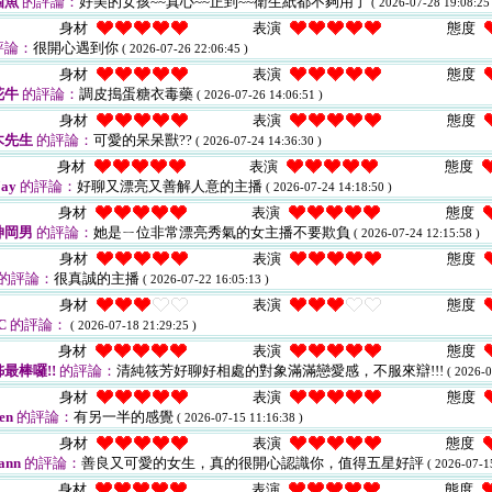
個魚
的評論：
好美的女孩~~真心~~正到~~衛生紙都不夠用了
( 2026-07-28 19:08:25 
身材
表演
態度
評論：
很開心遇到你
( 2026-07-26 22:06:45 )
身材
表演
態度
花牛
的評論：
調皮搗蛋糖衣毒藥
( 2026-07-26 14:06:51 )
身材
表演
態度
木先生
的評論：
可愛的呆呆獸??
( 2026-07-24 14:36:30 )
身材
表演
態度
ay
的評論：
好聊又漂亮又善解人意的主播
( 2026-07-24 14:18:50 )
身材
表演
態度
神岡男
的評論：
她是ㄧ位非常漂亮秀氣的女主播不要欺負
( 2026-07-24 12:15:58 )
身材
表演
態度
的評論：
很真誠的主播
( 2026-07-22 16:05:13 )
身材
表演
態度
C
的評論：
( 2026-07-18 21:29:25 )
身材
表演
態度
最棒囉!!
的評論：
清純筱芳好聊好相處的對象滿滿戀愛感，不服來辯!!!
( 2026-0
身材
表演
態度
en
的評論：
有另一半的感覺
( 2026-07-15 11:16:38 )
身材
表演
態度
ann
的評論：
善良又可愛的女生，真的很開心認識你，值得五星好評
( 2026-07-1
身材
表演
態度