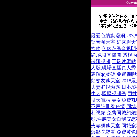
Copyri
最愛色情動漫網,29
語音聊天室
紅秀聊天
軟件,色內衣秀全透明
網,裸聊直播間
透視內
裸聊視頻,三級片網站
人版,現場直播真人秀
表演qq號碼,免費祼
頻交友聊天室
201
夫妻群視頻秀
日本A
生人,摳摳視頻秀
兩性
聊天電話,美女免費裸
不用註冊看色情
同城
利視頻,免費同城約炮
頻,性感美女自我安慰
夫妻網聊天室
同城寂
熱影院觀看
免費黃色圖