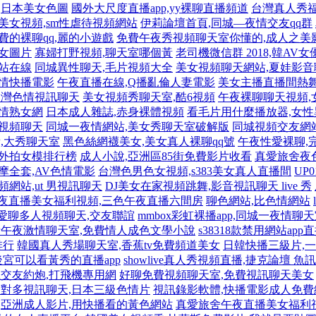
,日本美女色圖
國外大尺度直播app,yy裸聊直播頻道
台灣真人秀福
美女視頻,sm性虐待視頻網站
伊莉論壇首頁,同城—夜情交友qq群
費的裸聊qq,麗的小遊戲
免費午夜秀視頻聊天室你懂的,成人之美
美女圖片
寡婦打野視頻,聊天室哪個黃
老司機微信群 2018,韓AV
站在線
同城異性聊天,毛片視頻大全
美女視頻聊天網站,夏娃影音
色情快播電影
午夜直播在線,Q播亂倫人妻電影
美女主播直播間熱舞
台灣色情視訊聊天
美女視頻秀聊天室,酷6視頻
午夜裸聊聊天視頻,
激情熟女網
日本成人雜誌,赤身裸體視頻
看毛片用什麼播放器,女
女視頻聊天
同城一夜情網站,美女秀聊天室破解版
同城視頻交友網
,大秀聊天室
黑色絲網襪美女,美女真人裸聊qq號
午夜性愛裸聊,
,外拍女模排行榜
成人小說,亞洲區85街免費影片收看
真愛旅舍夜
摩全套,AV色情電影
台灣色男色女視頻,s383美女真人直播間
UP
頻網站,ut 男視訊聊天
DJ美女在家視頻跳舞,影音視訊聊天 live 秀
夜直播美女福利視頻,三色午夜直播六間房
聊色網站,比色情網站
愛聊多人視頻聊天,交友聯誼
mmbox彩虹裸播app,同城一夜情聊
午夜激情聊天室,免費情人成色文學小說
s38318款禁用網站app
排行
韓國真人秀場聊天室,香蕉tv免費頻道美女
日韓快播三級片,
後宮可以看黃秀的直播app
showlive真人秀視頻直播,捷克論壇 魚訊
交友約炮,打飛機專用網
好聊免費視頻聊天室,免費視訊聊天美女
對多視訊聊天,日本三級色情片
視訊錄影軟體,快播電影成人免費
亞洲成人影片,用快播看的黃色網站
真愛旅舍午夜直播美女福利視頻,