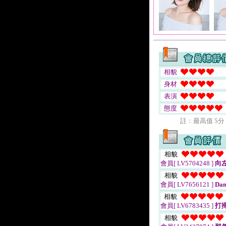
相貌
身材
表演
態度
註﹕最高值 5分
相貌
會員[ LV5704248 ]
向
相貌
會員[ LV7656121 ]
Dam
相貌
會員[ LV6783435 ]
打
相貌