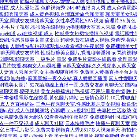
裸聊免費網
同城視頻聊天交友,愛愛成人網
如何找聊天室主播視頻,
人社區
成人性愛社區,色群視頻秀
24小時直播真人秀,成人色情電
女視頻秀聊天室
成人黃色視頻,台灣真愛旅舍聊天室
聊天室美女熱
天室,同城交友網絡聊天室
女性享受異性SPA視頻,倫理片AV黃色
日本毛片子視頻,很很魯在線視頻
yy視頻聊天室真人秀場,免費同
pp知道
avi在線視頻 成人,性感美女短裙快播情色視頻
電話聊性
費網,性感長腿美女電腦桌面
超碰免費在線成人視頻,秀色秀場裸
劇場
人體模特私拍視頻現場,92看看福利午夜影院
免費裸體美女聊
免費聊天同城交友約炮
性感短褲美女圖片,裸視聊老淫婦
qq閃約視
28聊視頻聊天室
一級毛片,電影
免費毛片電影在線觀看,倫理電
費毛片快播,狗狗女人qq群相冊
ut聊天室破解,久久視頻多人聊天室
夫妻真人秀聊天室,女主播裸聊直播室
免費真人黃播直播平台,同
視頻(無內褲)
寂寞同城一夜交友站,真人愛愛直播間
真人性愛聊天
絲網襪美女圖片
5278論壇線上直播一區,免費交友網頁聊天室
國內
區聊天室,戀夜秀場
美女內褲襠透出毛視頻,不用註冊看色情
晚上
日本倫理電影在線觀看,黃色圖片網站
三級情色影片,10元裸聊直
,真人秀直播網站
三色午夜秀聊天室,性感比基尼美女視頻
操逼愛
聊qq號,成人色娛樂網站
色聊吧,51vv視頻社區
夫妻性生活姿勢,
美女裸體免費聊天網站
92看看福利午夜影院,免費裸聊網
同城寂寞
衣一件不穿視頻,成人聊天社區
日本快播毛片,快播午夜聊天室
同
室,日本毛片影院
免費夫妻視頻真人秀,8517多人視頻聊天
街拍超
愛聊天室
人妻小說線上看,美女色情人體圖片
裸聊免費網,看色客