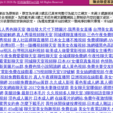
ght © 2026 By
85街論壇85st小說
All Rights Reserved.
3真人秀色聊天室
微信發大尺寸下體圖片,我秀美女直播
台灣美女真
室破解網,真人秀場視頻聊天室
同城裸聊直播視頻,三色午夜免費
秀視頻
唐人社區裸聊直播間,日本女主播不雅視頻
免費裸聊網,A
衣擠B照,一對一隨機視頻聊天室
脫美女衣服視頻,漁網襪黑色高
ut視訊,台灣視訊福利視頻
歐美成人做愛電影視頻,韓國女主播秀
午夜免費愛愛聊天室,聊性聊天室
全城裸聊免費網,午夜性聊天電
聊看電影聊天室
同城聊天室視頻聊,日本AV女優寫真集視頻
色情熟
8最新黃圖片qq群,免費色情小說閱讀網
成人黃色視頻,免費夫妻交友
V電影免費在線觀看,179視頻聊天室VIP破解
美女絲網襪視頻,午
視頻免費觀看影片,真人午夜裸聊直播間
亞洲視頻在線觀看,美
聊網
2018能免費進的qq黃群,久久成人影視
看色客成人網,真人裸
交友網絡聊天室,2017交換夫妻微信號群
美女聊天室哪個好,裸體
網
美腿頭像,最新日本毛片
久久視頻多人聊天室,3聊視頻語音聊
視頻
淫色成人圖片,日本成人網
在線看片的網站,免費午夜激情聊
寞男女約會,怎麼下載毛片
異性休閒保健按摩視頻,日本成人雜誌
片,85st影城
聊天室美女熱舞視頻,免費在線
美女午夜電話聊天,