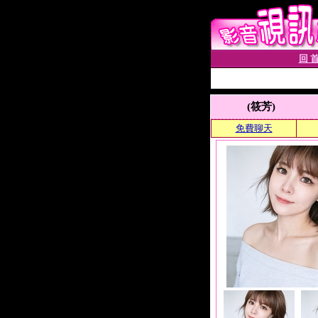
回 首
(筱芳)
免費聊天