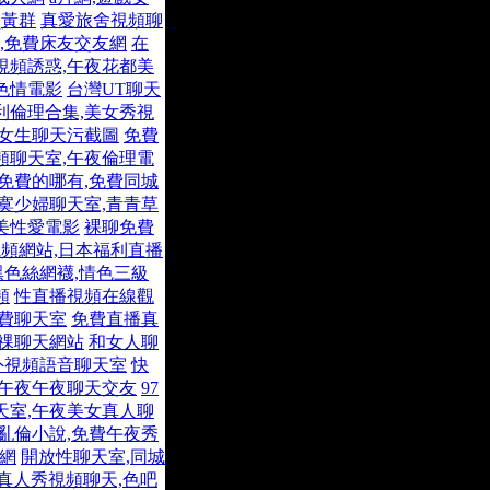
q黃群
真愛旅舍視頻聊
,免費床友交友網
在
視頻誘惑,午夜花都美
色情電影
台灣UT聊天
利倫理合集,美女秀視
和女生聊天污截圖
免費
頻聊天室,午夜倫理電
免費的哪有,免費同城
寞少婦聊天室,青青草
美性愛電影
裸聊免費
頻網站,日本福利直播
黑色絲網襪,情色三級
頻
性直播視頻在線觀
免費聊天室
免費直播真
人祼聊天網站
和女人聊
外視頻語音聊天室
快
,午夜午夜聊天交友
97
天室,午夜美女真人聊
亂倫小說,免費午夜秀
人網
開放性聊天室,同城
真人秀視頻聊天,色吧