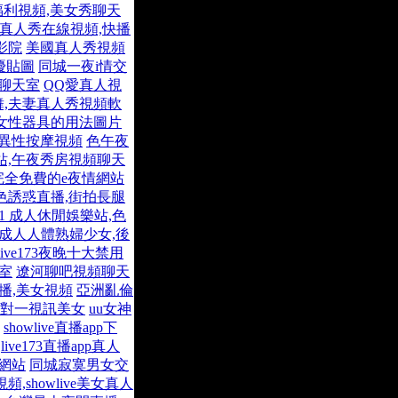
利視頻,美女秀聊天
真人秀在線視頻,快播
影院
美國真人秀視頻
女優貼圖
同城一夜i情交
聊天室
QQ愛真人視
,夫妻真人秀視頻軟
女性器具的用法圖片
性異性按摩視頻
色午夜
站,午夜秀房視頻聊天
完全免費的e夜情網站
色誘惑直播,街拍長腿
01 成人休閒娛樂站,色
成人人體熟婦少女,後
live173夜晚十大禁用
天室
遼河聊吧視頻聊天
直播,美女視頻
亞洲亂倫
一對一視訊美女
uu女神
showlive直播app下
live173直播app真人
網站
同城寂寞男女交
showlive美女真人