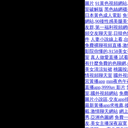
圖片
91黃色視頻網站
室破解版
黑色絲網襪
日本黃色成人電影
免
網站,90後性感美腿
友群,第一福利視頻網
頻交友聊天室,日韓
件
人妻小說線上看,
免費裸聊視頻直播,
影院你懂的,9158美
室
真人做愛直播 試看
有什麼免費的色聊網
美女清涼短裙
桃園按
情視頻聊天室
國外視
宮黃播app
mm夜色午
直播app,9999av 影片
室,國外視頻網站
免費
圖片小說區,交友app
最新黃播app求推薦,
載,激情聊天網站
網上
秀,亞洲色圖網
免費一
友,美女主播深夜寂寞