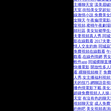
主播聊天室
漾美眉破
天室,街拍美女穿超短
線激情小說,免費美
女聊天
午夜倫理電影
室視頻,蜜桃午夜劇場
頻社區
美女短裙學生
夫妻視頻真人秀,同
影在線觀看
2017
情人交友約炮
同城寂
免費視頻在線觀看
午
觀看,在線色情網
男女
軟件app
同城裸聊直播
快播電影
開放性多人
看,裸聊視頻種子
免費
人秀,女主播福利視頻
天的技巧,網聊語音
播色情電影下載,美
超碰免費視頻人人操
天室
有沒有色的聊天
視頻聊天室
成人免費
約炮吧
美女視頻表演的