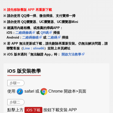
請先移除舊版 APP 再重新下載
請勿使用 QQ掃一掃、微信掃描、支付寶掃一掃
請勿使用 QQ瀏覽器、UC瀏覽器、UC瀏覽器Mini
建議用內建相機、或推薦的掃碼APP：
iOS :
二維碼條碼
或
QR碼
掃描
Android :
二維碼條瞄
或
二維碼
掃描
若 APP 無法更新或下載，請先刪除再重新安裝。仍無法解決問題，請
聯繫客服（
Line：sline66
）並附上本頁網址
iOS 版本遇到「無法驗證 App」時：
開啟方法教學
iOS 版安裝教學
步驟一
使用
safari 或
Chrome 開啟本>頁面
步驟二
點擊上方
按鈕下載安裝 APP
iOS 下載