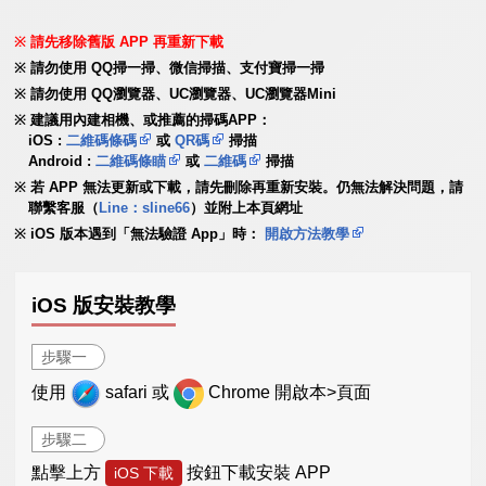
請先移除舊版 APP 再重新下載
請勿使用 QQ掃一掃、微信掃描、支付寶掃一掃
請勿使用 QQ瀏覽器、UC瀏覽器、UC瀏覽器Mini
建議用內建相機、或推薦的掃碼APP：
iOS :
二維碼條碼
或
QR碼
掃描
Android :
二維碼條瞄
或
二維碼
掃描
若 APP 無法更新或下載，請先刪除再重新安裝。仍無法解決問題，請
聯繫客服（
Line：sline66
）並附上本頁網址
iOS 版本遇到「無法驗證 App」時：
開啟方法教學
iOS 版安裝教學
步驟一
使用
safari 或
Chrome 開啟本>頁面
步驟二
點擊上方
按鈕下載安裝 APP
iOS 下載