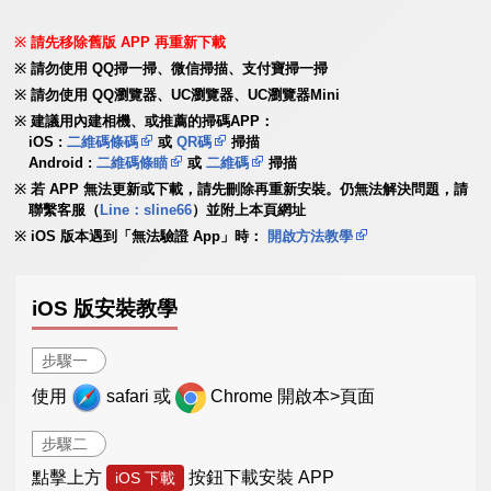
請先移除舊版 APP 再重新下載
請勿使用 QQ掃一掃、微信掃描、支付寶掃一掃
請勿使用 QQ瀏覽器、UC瀏覽器、UC瀏覽器Mini
建議用內建相機、或推薦的掃碼APP：
iOS :
二維碼條碼
或
QR碼
掃描
Android :
二維碼條瞄
或
二維碼
掃描
若 APP 無法更新或下載，請先刪除再重新安裝。仍無法解決問題，請
聯繫客服（
Line：sline66
）並附上本頁網址
iOS 版本遇到「無法驗證 App」時：
開啟方法教學
iOS 版安裝教學
步驟一
使用
safari 或
Chrome 開啟本>頁面
步驟二
點擊上方
按鈕下載安裝 APP
iOS 下載