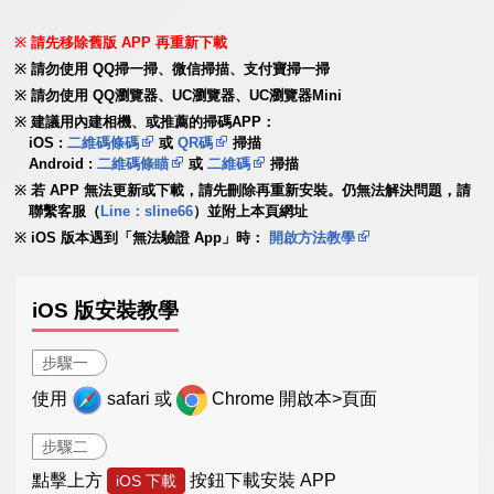
請先移除舊版 APP 再重新下載
請勿使用 QQ掃一掃、微信掃描、支付寶掃一掃
請勿使用 QQ瀏覽器、UC瀏覽器、UC瀏覽器Mini
建議用內建相機、或推薦的掃碼APP：
iOS :
二維碼條碼
或
QR碼
掃描
Android :
二維碼條瞄
或
二維碼
掃描
若 APP 無法更新或下載，請先刪除再重新安裝。仍無法解決問題，請
聯繫客服（
Line：sline66
）並附上本頁網址
iOS 版本遇到「無法驗證 App」時：
開啟方法教學
iOS 版安裝教學
步驟一
使用
safari 或
Chrome 開啟本>頁面
步驟二
點擊上方
按鈕下載安裝 APP
iOS 下載