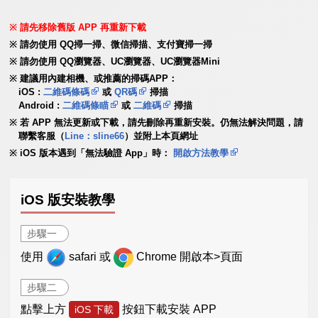
請先移除舊版 APP 再重新下載
請勿使用 QQ掃一掃、微信掃描、支付寶掃一掃
請勿使用 QQ瀏覽器、UC瀏覽器、UC瀏覽器Mini
建議用內建相機、或推薦的掃碼APP：
iOS :
二維碼條碼
或
QR碼
掃描
Android :
二維碼條瞄
或
二維碼
掃描
若 APP 無法更新或下載，請先刪除再重新安裝。仍無法解決問題，請
聯繫客服（
Line：sline66
）並附上本頁網址
iOS 版本遇到「無法驗證 App」時：
開啟方法教學
iOS 版安裝教學
步驟一
使用
safari 或
Chrome 開啟本>頁面
步驟二
點擊上方
按鈕下載安裝 APP
iOS 下載