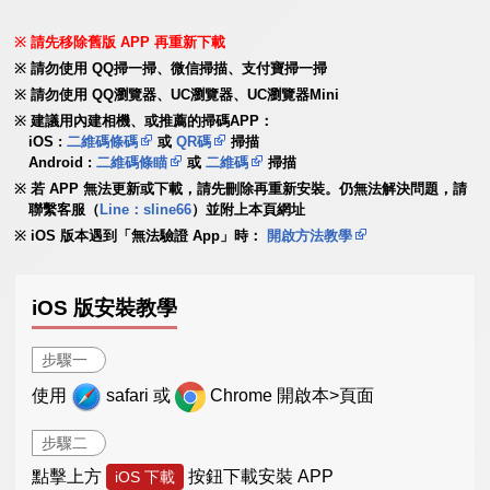
請先移除舊版 APP 再重新下載
請勿使用 QQ掃一掃、微信掃描、支付寶掃一掃
請勿使用 QQ瀏覽器、UC瀏覽器、UC瀏覽器Mini
建議用內建相機、或推薦的掃碼APP：
iOS :
二維碼條碼
或
QR碼
掃描
Android :
二維碼條瞄
或
二維碼
掃描
若 APP 無法更新或下載，請先刪除再重新安裝。仍無法解決問題，請
聯繫客服（
Line：sline66
）並附上本頁網址
iOS 版本遇到「無法驗證 App」時：
開啟方法教學
iOS 版安裝教學
步驟一
使用
safari 或
Chrome 開啟本>頁面
步驟二
點擊上方
按鈕下載安裝 APP
iOS 下載