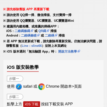
請先移除舊版 APP 再重新下載
請勿使用 QQ掃一掃、微信掃描、支付寶掃一掃
請勿使用 QQ瀏覽器、UC瀏覽器、UC瀏覽器Mini
建議用內建相機、或推薦的掃碼APP：
iOS :
二維碼條碼
或
QR碼
掃描
Android :
二維碼條瞄
或
二維碼
掃描
若 APP 無法更新或下載，請先刪除再重新安裝。仍無法解決問題，請
聯繫客服（
Line：sline66
）並附上本頁網址
iOS 版本遇到「無法驗證 App」時：
開啟方法教學
iOS 版安裝教學
步驟一
使用
safari 或
Chrome 開啟本>頁面
步驟二
點擊上方
按鈕下載安裝 APP
iOS 下載